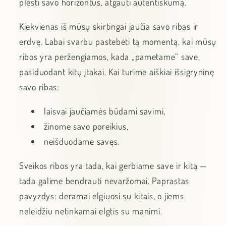
plėsti savo horizontus, atgauti autentiškumą.
Kiekvienas iš mūsų skirtingai jaučia savo ribas ir
erdvę. Labai svarbu pastebėti tą momentą, kai mūsų
ribos yra peržengiamos, kada „pametame“ save,
pasiduodant kitų įtakai. Kai turime aiškiai išsigryninę
savo ribas:
laisvai jaučiamės būdami savimi,
žinome savo poreikius,
neišduodame savęs.
Sveikos ribos yra tada, kai gerbiame save ir kitą —
tada galime bendrauti nevaržomai. Paprastas
pavyzdys: deramai elgiuosi su kitais, o jiems
neleidžiu netinkamai elgtis su manimi.