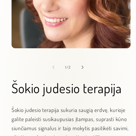
Atidaryti
mediją
1
modaliniame
iš
1
/
2
lange
Šokio judesio terapija
Šokio judesio terapija sukuria saugią erdvę, kurioje
galite paleisti susikaupusias įtampas, suprasti kūno
siunčiamus signalus ir taip mokytis pasitikėti savimi,