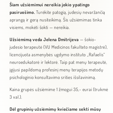
Šiam užsiėmimui nereikia jokio ypatingo
pasiruošimo.
Turėkite patogią, judesių nevaržančią
aprangą ir gerą nusiteikimą. Šis užsiėmimas tinka
visiems, mokėti šokti — nereikia.
Užsiėmimą veda Jelena Dmitrijeva
— šokio-
judesio terapeutė (VU Medicinos fakulteto magistrė),
licencijuota asmenybės ugdymo instituto „Rafaelis“
neuroedukatorė ir lektorė. Taip pat menų terapeutė,
įgijusi papildomą profesinį menų terapijos metodų
psichologinio konsultavimo srities išsilavinimą.
Kaina grupės užsiėmime 1 žmogui 35,- eurai (trukmė
3 val.).
Dėl grupinių užsiėmimų kviečiame sekti mūsų