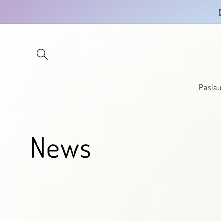
Eiti į
turinį
Pasla
News