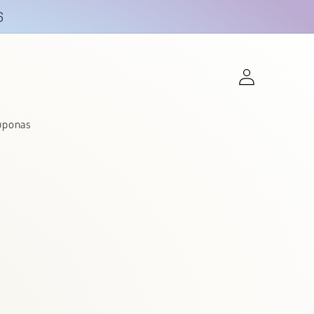
6
Prisijungti
uponas