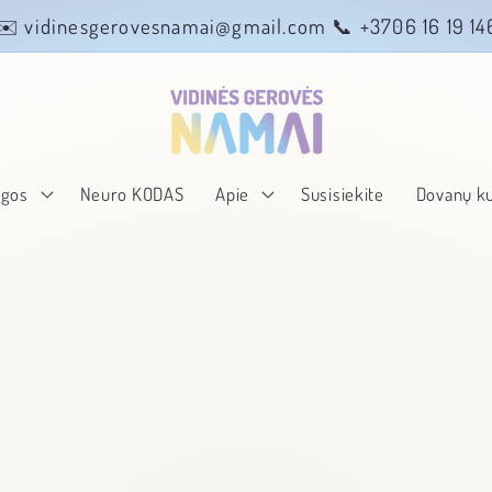
✉️ vidinesgerovesnamai@gmail.com 📞 +3706 16 19 14
ugos
Neuro KODAS
Apie
Susisiekite
Dovanų k